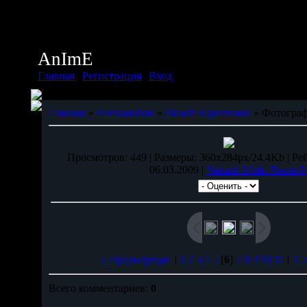
Суббота, 08.08.2026, 17:12
Приветствую Вас
Дух
AnImE
Главная
|
Регистрация
|
Вход
Главная
»
Фотоальбом
»
Bleach Каритинки
» Фотограф
Просмотров: 449 | Размеры: 360x284px/24.4Kb | Рейт
06.03.2009 |
Vaizard-Mrak-Phanto
« Предыдущая
|
1
2
3
4
5
[
6
]
7
8
9
10
11
|
Сл
Всего комментариев:
0