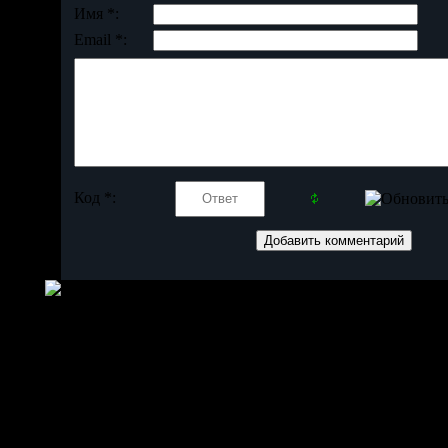
Имя *:
Email *:
Код *: