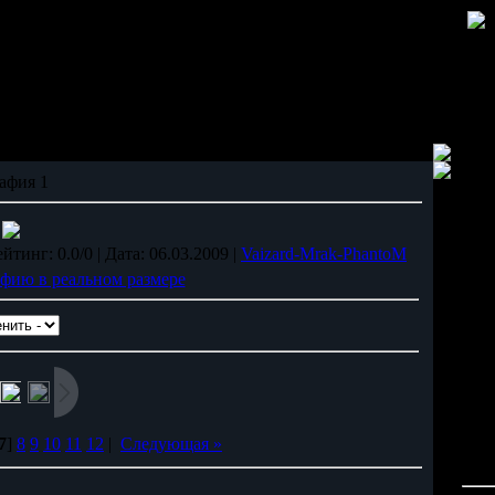
афия 1
тинг: 0.0/0 | Дата: 06.03.2009 |
Vaizard-Mrak-PhantoM
фию в реальном размере
7
]
8
9
10
11
12
|
Следующая »