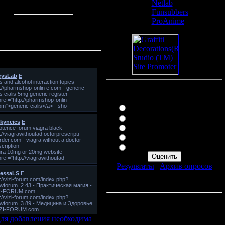
Netlab
Статистика
Funsubbers
ProAnime
Онлайн всего:
1
Гостей:
1
Пользователей:
0
и-чат
Наш опрос
Оцените мой сайт
Отлично
Хорошо
Неплохо
Плохо
Ужасно
Результаты
|
Архив опросов
Всего ответов:
37
ля добавления необходима