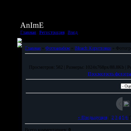
Суббота, 08.08.2026, 02:09
Приветствую Вас
Дух
AnImE
Главная
|
Регистрация
|
Вход
Главная
»
Фотоальбом
»
Bleach Каритинки
» Фотогр
Просмотров: 582 | Размеры: 1024x768px/88.8Kb | Рей
Просмотреть фотогра
« Предыдущая
|
2
3
4
5
6
[
Всего комментариев:
0