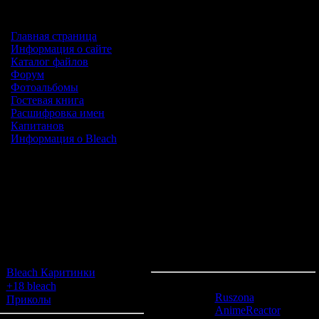
Главная страница
Информация о сайте
Каталог файлов
Форум
Фотоальбомы
Гостевая книга
Расшифровка имен
Капитанов
Информация о Bleach
Альбомы
Форма входа
Bleach Каритинки
[23]
Друзья сайта
+18 bleach
[0]
Ruszona
Приколы
[3]
AnimeReactor