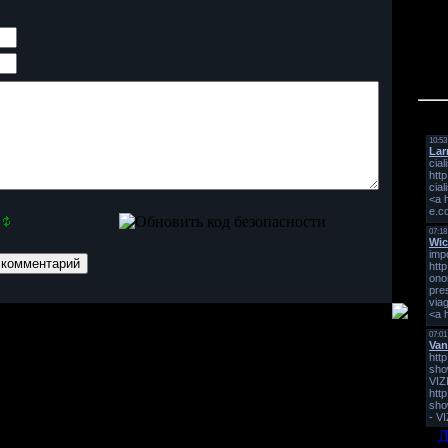
Мин
Д