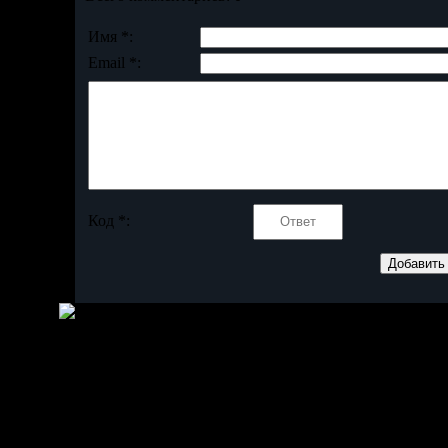
Имя *:
Email *:
Код *: