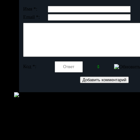
Имя *:
Email *:
Код *: