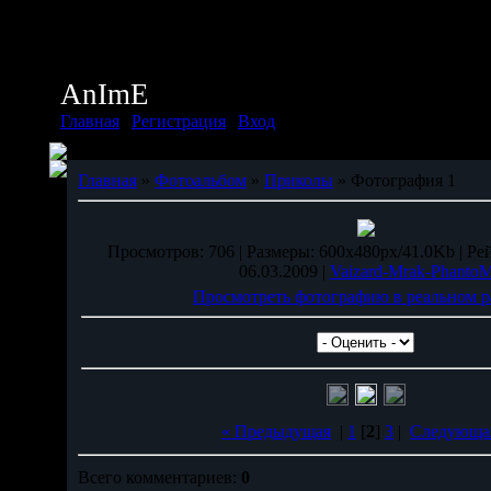
Воскресенье, 09.08.2026, 10:05
Приветствую Вас
Дух
AnImE
Главная
|
Регистрация
|
Вход
Главная
»
Фотоальбом
»
Приколы
» Фотография 1
Просмотров: 706 | Размеры: 600x480px/41.0Kb | Рейт
06.03.2009 |
Vaizard-Mrak-Phanto
Просмотреть фотографию в реальном р
« Предыдущая
|
1
[
2
]
3
|
Следующа
Всего комментариев:
0