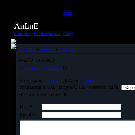
Четверг, 06.08.2026, 11:38
Приветствую Вас
Дух
|
RSS
AnImE
Главная
|
Регистрация
|
Вход
Главная
»
Файлы
»
Скачать
Том 32 - Howling
[ ·
Скачать удаленно
() ]
Категория:
Скачать
| Добавил:
pepec
Просмотров:
472
| Загрузок:
159
| Рейтинг:
0.0
/
0
|
Всего комментариев:
0
Имя *:
Email *: