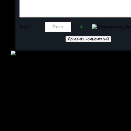
Код *: