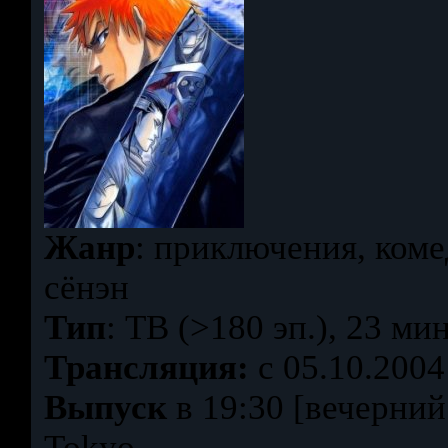
Жанр
: приключения, коме
сёнэн
Тип
: ТВ (>180 эп.), 23 мин
Трансляция:
c 05.10.2004
Выпуск
в 19:30 [вечерний
Tokyo