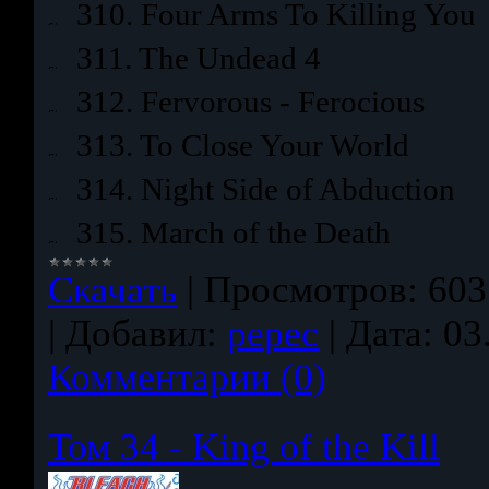
310. Four Arms To Killing You
311. The Undead 4
312. Fervorous - Ferocious
313. To Close Your World
314. Night Side of Abduction
315. March of the Death
Скачать
|
Просмотров:
603
|
Добавил:
pepec
|
Дата:
03
Комментарии (0)
Том 34 - King of the Kill