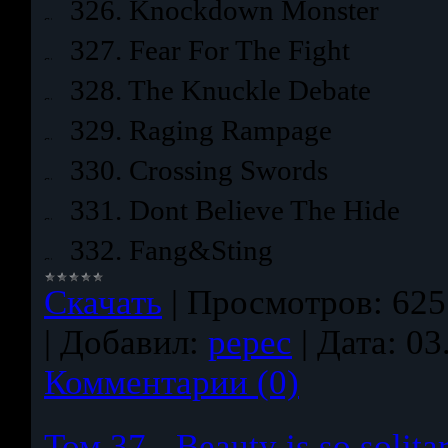
326. Knockdown Monster
327. Fear For The Fight
328. The Knuckle Debate
329. Raging Rampage
330. Crossing Swords
331. Dont Believe The Hide
332. Fang&Sting
Скачать
|
Просмотров:
625
|
Добавил:
pepec
|
Дата:
03
Комментарии (0)
Том 37 - Beauty is so solita