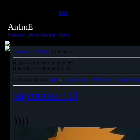
Суббота, 08.08.2026, 01:03
Приветствую Вас
Дух
|
RSS
AnImE
Главная
|
Регистрация
|
Вход
Главная
»
Файлы
» Скачать
В категории материалов:
53
Показано материалов:
1-10
Сортировать по:
Дате
·
Названию
·
Рейтингу
·
Коммента
картинки +18
))))