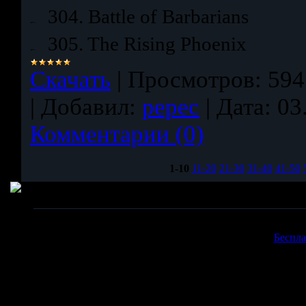
304. Battle of Barbarians
305. The Rising Phoenix
Скачать
|
Просмотров:
594
|
Добавил:
pepec
|
Дата:
03
Комментарии (0)
1-10
11-20
21-30
31-40
41-50
Copyr
Беспла