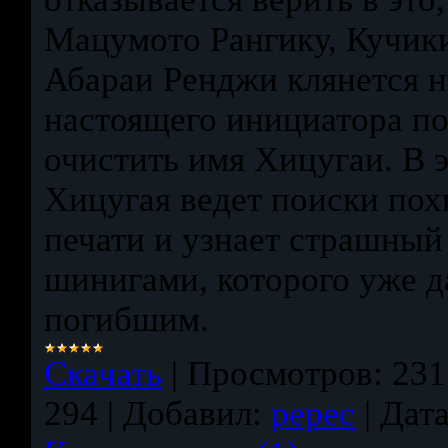
Мацумото Рангику, Кучик
Абараи Ренджи клянется 
настоящего инициатора п
очистить имя Хицугаи. В 
Хицугая ведет поиски пох
печати и узнает страшный
шинигами, которого уже д
погибшим.
Скачать
|
Просмотров:
231
294
|
Добавил:
pepec
|
Дата