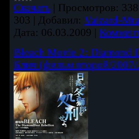
Скачать
|
Просмотров:
338
303
|
Добавил:
Vaizard-Mr
Дата:
06.03.2009
|
Коммент
Bleach Movie 2: Diamond D
Блич (фильм второй/2007