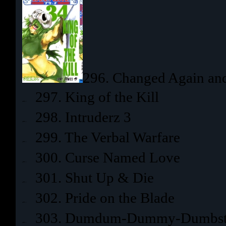
296. Changed Again an
297. King of the Kill
298. Intruderz 3
299. The Verbal Warfare
300. Curse Named Love
301. Shut Up & Die
302. Pride on the Blade
303. Dumdum-Dummy-Dumbst