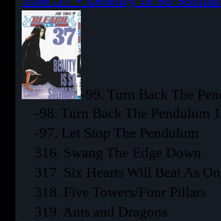
-99. Turn Back The Pe
-98. Turn Back The Pendulum 
-97. Let Stop The Pendulum
316. Swang The Edge Down
317. Six Hearts Will Beat As On
318. Five Towers/Four Pillars
319. Ants and Dragons