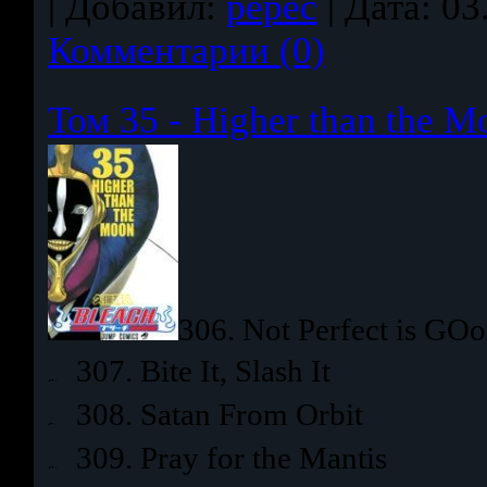
|
Добавил:
pepec
|
Дата:
03
Комментарии (0)
Том 35 - Higher than the M
306. Not Perfect is GO
307. Bite It, Slash It
308. Satan From Orbit
309. Pray for the Mantis