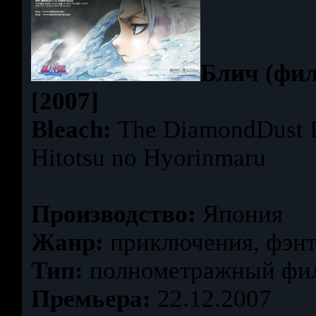
Блич (фил
[2007]
Bleach:
The DiamondDust R
Hitotsu no Hyorinmaru
Производство:
Япония
Жанр:
приключения, фэнт
Тип:
полнометражный фил
Премьера:
22.12.2007