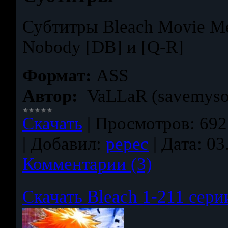
Субтитры Bleach Movie Me
Nobody [DB] и [Q-R]
Формат:
ASS
Автор:
VaLLaR (savemysou
Скачать
|
Просмотров:
692
|
Добавил:
pepec
|
Дата:
03
Комментарии (3)
Скачать Bleach 1-211 сери