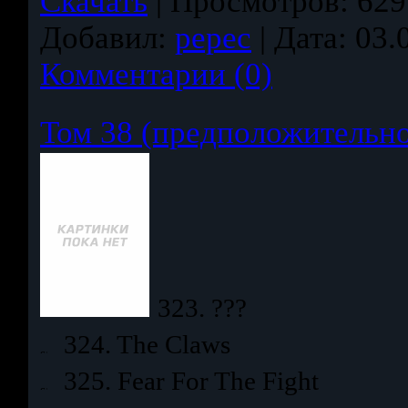
Скачать
|
Просмотров:
629
Добавил:
pepec
|
Дата:
03.
Комментарии (0)
Том 38 (предположительн
323. ???
324. The Claws
325. Fear For The Fight