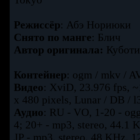
Режиссёр
: Абэ Нориюки
Снято по манге
: Блич
Автор оригинала:
Куботи
Контейнер
: ogm / mkv / A
Видео
: XviD, 23.976 fps, 
x 480 pixels, Lunar / DB / 
Аудио
: RU - VO, 1-20 - ogg
4; 20+ - mp3, stereo, 44.1 
JP - mp3, stereo, 48 KHz, 1