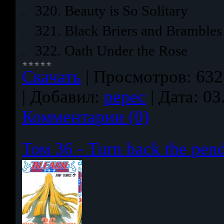
320. Beauty is So Solitary
321. Black Briers and Brambles
322. Oath Under the Rose
Скачать
|
Просмотров:
632
|
Добавил:
pepec
|
Дата:
03
Комментарии (0)
Том 36 - Turn back the pe