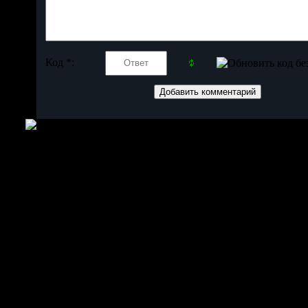
Код *: