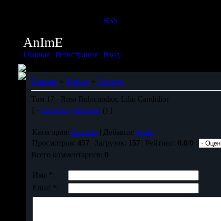
Четверг, 06.08.2026, 07:37
Приветствую Вас
Дух
|
RSS
AnImE
Главная
|
Регистрация
|
Вход
Главная
»
Файлы
»
Скачать
Том 17 - Rosa Rubicundior, Lilio Candidior
[ ·
Скачать удаленно
() ]
Категория:
Скачать
| Добавил:
pepec
Просмотров:
457
| Загрузок:
157
| Рейтинг:
0.0
/
0
|
Всего комментариев:
0
Имя *:
Email *: