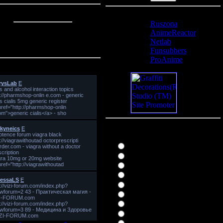
Статистика
Друзья сайта
Ruszona
Онлайн всего:
1
AnimeReactor
Гостей:
1
Netlab
Пользователей:
0
Funsubbers
ProAnime
и-чат
Наш опрос
Лучший из Эспады
Stark
Halibel
Baragan Liuzenbarn
Ulkiora Shifer
Niotora Dziruga
Grimzhou Dzhagerdzhak
Zommari Leru
Zael-Aporro Grantz
Yammi