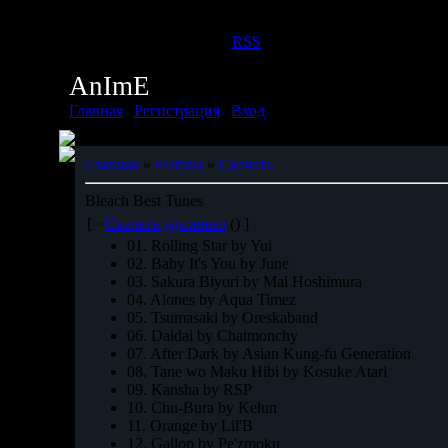
Суббота, 08.08.2026, 06:41
Приветствую Вас
Дух
|
RSS
AnImE
Главная
|
Регистрация
|
Вход
Главная
»
Файлы
»
Скачать
Bleach Best Tunes
[ ·
Скачать удаленно
() ]
01. Rolling Star by Yui
02. Baby It's You by June
03. Sakura Biyori by Mai Hoshimura
04. Alones by Aqua Timez
05. Tsumasaki by Oreskaband
06. Daidai by Chatmonchy
07. After Dark by Asian Kung-fu Generation
08. Tane wo Maku Hibi by Kosuke Atari
09. Kansha by RSP
10. Chu-Bura by Kelun
11. Orange by Lil'B
12. Gallop by Pe'zmoku