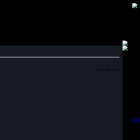
01.03.2009, 15:03
Кат
Ска
Тут 
Ман
(An