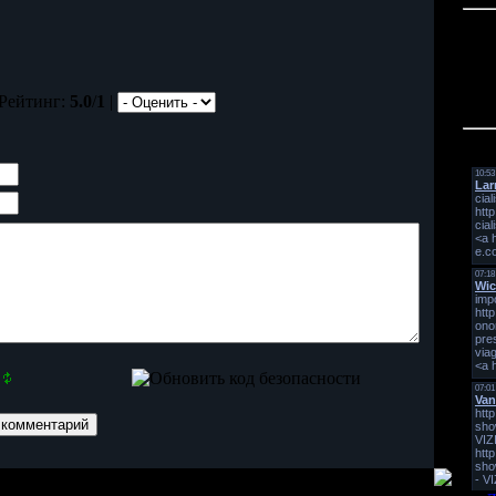
 Рейтинг:
5.0
/
1
|
Мин