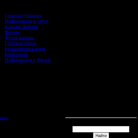
Главная страница
Информация о сайте
Каталог файлов
Форум
Фотоальбомы
Гостевая книга
Расшифровка имен
Капитанов
Информация о Bleach
егории каталога
Форма входа
чать
[53]
Поиск
есть-
га,клипы,темы,аватарки-
ime)