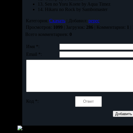
13. Sen no Yoru Koete by Aqua Timez
14. Hikaru no Rock by Sambomaster
Категория:
Скачать
| Добавил:
pepec
Просмотров:
1099
| Загрузок:
286
| Комментарии:
1
|
Всего комментариев:
0
Имя *:
Email *:
Код *: