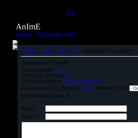
Пятница, 07.08.2026, 13:32
Приветствую Вас
Дух
|
RSS
AnImE
Главная
|
Регистрация
|
Вход
Главная
»
2009
»
Март
»
20
» Добавлена 211 серия!!!
Добавлена 211 серия!!!
Скачать можно
тут
А Русские субтитры
тут
Остальные серии в
Каталоге файлов
Просмотров: 915 | Добавил:
pepec
| Рейтинг: 0.0/0 |
Всего комментариев:
0
Имя *:
Email *: